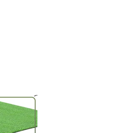
خطي
لى
لمحتوى