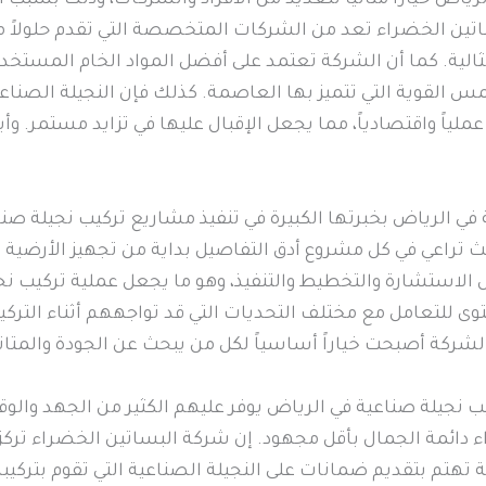
ياض خياراً مثالياً للعديد من الأفراد والشركات، وذلك بسبب ال
اتين الخضراء تعد من الشركات المتخصصة التي تقدم حلولاً م
مثالية. كما أن الشركة تعتمد على أفضل المواد الخام المستخ
س القوية التي تتميز بها العاصمة. كذلك فإن النجيلة الصناعي
عملياً واقتصادياً، مما يجعل الإقبال عليها في تزايد مستمر. 
في الرياض بخبرتها الكبيرة في تنفيذ مشاريع تركيب نجيلة صنا
ث تراعي في كل مشروع أدق التفاصيل بداية من تجهيز الأرضية 
لاستشارة والتخطيط والتنفيذ، وهو ما يجعل عملية تركيب نج
 للتعامل مع مختلف التحديات التي قد تواجههم أثناء التركي
لشركة أصبحت خياراً أساسياً لكل من يبحث عن الجودة والمتانة
 نجيلة صناعية في الرياض يوفر عليهم الكثير من الجهد والوقت
ائمة الجمال بأقل مجهود. إن شركة البساتين الخضراء تركز ع
تهتم بتقديم ضمانات على النجيلة الصناعية التي تقوم بتركيبه