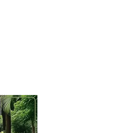
خطي
لى
لمحتوى