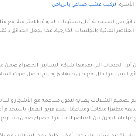
 الأسرة.
تركيب عشب صناعي بالرياض
ئق بحي المحمدية أعلى مستويات الجودة والاحترافية، مع مت
عناصر المائية والجلسات الخارجية، مما يجعل الحدائق دائمًا
 أبرز الخدمات التي تقدمها شركة البساتين الخضراء ضمن م
ق المنزلية والفلل، مع خلق جو هادئ ومريح بفضل صوت الميا
م تصميم الشلالات بعناية لتكون متناغمة مع الأشجار والنبا
حديقة مظهرًا متكاملًا ومتناغمًا. يهتم فريق العمل باستخدام
مراعاة التوازن بين العناصر المائية والخضراء ضمن مشاريع
راء بتقديم استشارات حول أفضل طرق دمج الشلالات مع باقي