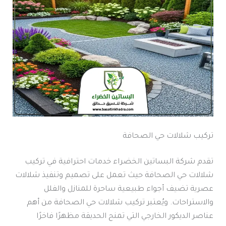
تركيب شلالات حي الصحافة
تقدم شركة البساتين الخضراء خدمات احترافية في تركيب
شلالات حي الصحافة حيث تعمل على تصميم وتنفيذ شلالات
عصرية تضيف أجواء طبيعية ساحرة للمنازل والفلل
والاستراحات. ويُعتبر تركيب شلالات حي الصحافة من أهم
عناصر الديكور الخارجي التي تمنح الحديقة مظهرًا فاخرًا