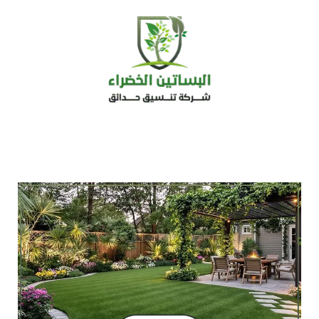
خطي
لى
لمحتوى