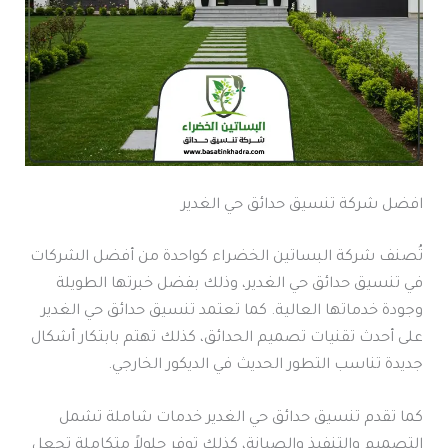
افضل شركة تنسيق حدائق حي الغدير
تُصنف شركة البساتين الخضراء كواحدة من أفضل الشركات
في تنسيق حدائق حي الغدير، وذلك بفضل خبرتها الطويلة
وجودة خدماتها العالية. كما تعتمد تنسيق حدائق حي الغدير
على أحدث تقنيات تصميم الحدائق، كذلك تهتم بابتكار أشكال
جديدة تناسب التطور الحديث في الديكور الخارجي.
كما تقدم تنسيق حدائق حي الغدير خدمات شاملة تشمل
التصميم والتنفيذ والصيانة، كذلك توفر حلولاً متكاملة تجعل