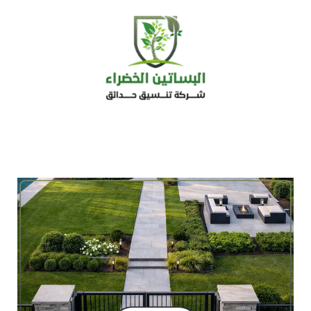
خطي
لى
لمحتوى