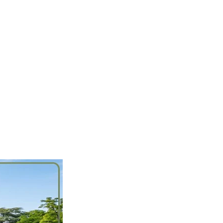
خطي
لى
لمحتوى