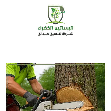
خطي
لى
لمحتوى