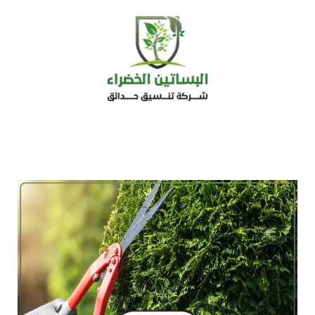
خطي
لى
لمحتوى